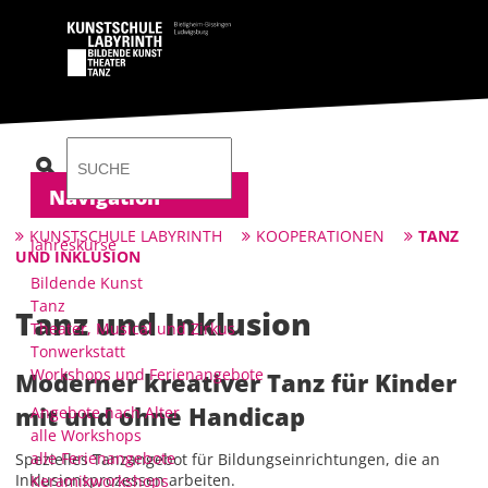
Suche anzeigen
Navigation
KUNSTSCHULE LABYRINTH
KOOPERATIONEN
TANZ
Jahreskurse
UND INKLUSION
Bildende Kunst
Tanz
Tanz und Inklusion
Theater, Musical und Zirkus
Tonwerkstatt
Workshops und Ferienangebote
Moderner kreativer Tanz für Kinder
mit und ohne Handicap
Angebote nach Alter
alle Workshops
alle Ferienangebote
Spezielles Tanzangebot für Bildungseinrichtungen, die an
Inklusionsprozessen arbeiten.
Keramikworkshops