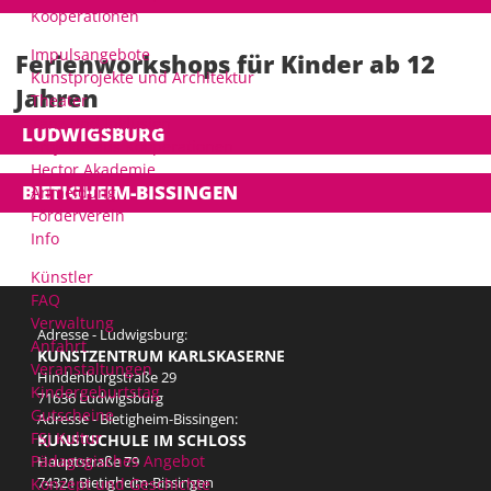
Kooperationen
Impulsangebote
Ferienworkshops für Kinder ab 12
Kunstprojekte und Architektur
Jahren
Theater
Tanz und Inklusion
LUDWIGSBURG
Projekte aus Kooperationen
Hector Akademie
BIETIGHEIM-BISSINGEN
Anmeldung
Förderverein
Info
Künstler
FAQ
Verwaltung
Adresse - Ludwigsburg:
Anfahrt
KUNSTZENTRUM KARLSKASERNE
Veranstaltungen
Hindenburgstraße 29
Kindergeburtstag
71636 Ludwigsburg
Gutscheine
Adresse - Bietigheim-Bissingen:
FSJ Kultur
KUNSTSCHULE IM SCHLOSS
Pädagogisches Angebot
Hauptstraße 79
Konzept und Geschichte
74321 Bietigheim-Bissingen