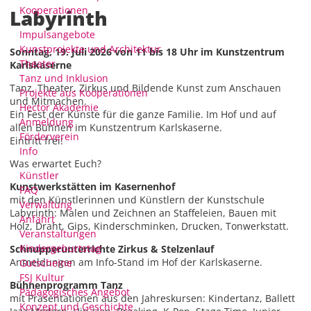
Kooperationen
Labyrinth
Impulsangebote
Kunstprojekte und Architektur
Sonntag, 19. Juli 2026 von 11 bis 18 Uhr im Kunstzentrum
Theater
Karlskaserne
Tanz und Inklusion
Tanz, Theater, Zirkus und Bildende Kunst zum Anschauen
Projekte aus Kooperationen
und Mitmachen.
Hector Akademie
Ein Fest der Künste für die ganze Familie. Im Hof und auf
Anmeldung
allen Bühnen im Kunstzentrum Karlskaserne.
Förderverein
Eintritt frei!
Info
Was erwartet Euch?
Künstler
Kunstwerkstätten im Kasernenhof
FAQ
mit den Künstlerinnen und Künstlern der Kunstschule
Verwaltung
Labyrinth: Malen und Zeichnen an Staffeleien, Bauen mit
Anfahrt
Holz, Draht, Gips, Kinderschminken, Drucken, Tonwerkstatt.
Veranstaltungen
Kindergeburtstag
Schnupperunterrichte Zirkus & Stelzenlauf
Anmeldungen am Info-Stand im Hof der Karlskaserne.
Gutscheine
FSJ Kultur
Bühnenprogramm Tanz
Pädagogisches Angebot
mit Präsentationen aus den Jahreskursen: Kindertanz, Ballett
Konzept und Geschichte