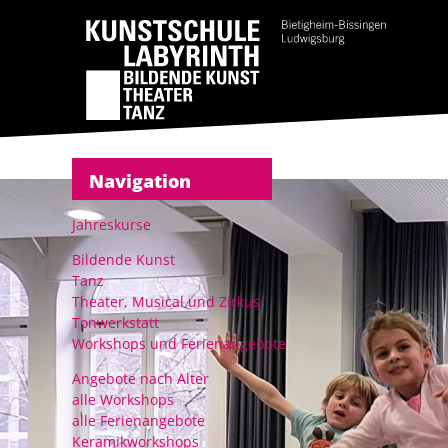
Navigation
Jahreskurse
Bildende Kunst
Tanz
Theater, Musical und Zirkus
Tonwerkstatt
Workshops und Ferienangebote
Angebote nach Alter
alle Workshops
alle Ferienangebote
Keramikworkshops