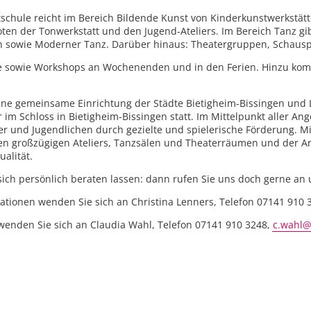
tschule reicht im Bereich Bildende Kunst von Kinderkunstwerkstät
ten der Tonwerkstatt und den Jugend-Ateliers. Im Bereich Tanz gib
en sowie Moderner Tanz. Darüber hinaus: Theatergruppen, Schauspi
urse sowie Workshops an Wochenenden und in den Ferien. Hinzu k
eine gemeinsame Einrichtung der Städte Bietigheim-Bissingen und
m Schloss in Bietigheim-Bissingen statt. Im Mittelpunkt aller Ange
er und Jugendlichen durch gezielte und spielerische Förderung. 
en großzügigen Ateliers, Tanzsälen und Theaterräumen und der Arb
ualität.
sich persönlich beraten lassen: dann rufen Sie uns doch gerne an 
ationen wenden Sie sich an Christina Lenners, Telefon 07141 910 
enden Sie sich an Claudia Wahl, Telefon 07141 910 3248,
c.wahl@