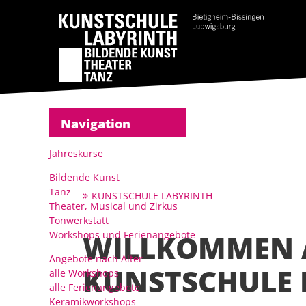
Navigation
Jahreskurse
Bildende Kunst
Tanz
KUNSTSCHULE LABYRINTH
Theater, Musical und Zirkus
Tonwerkstatt
Workshops und Ferienangebote
WILLKOMMEN 
Angebote nach Alter
KUNSTSCHULE 
alle Workshops
alle Ferienangebote
Keramikworkshops