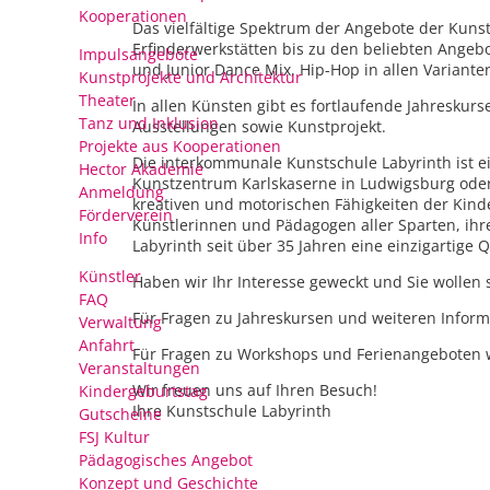
Kooperationen
Das vielfältige Spektrum der Angebote der Kuns
Erfinderwerkstätten bis zu den beliebten Angebo
Impulsangebote
und Junior Dance Mix, Hip-Hop in allen Variant
Kunstprojekte und Architektur
Theater
In allen Künsten gibt es fortlaufende Jahresk
Tanz und Inklusion
Ausstellungen sowie Kunstprojekt.
Projekte aus Kooperationen
Die interkommunale Kunstschule Labyrinth ist 
Hector Akademie
Kunstzentrum Karlskaserne in Ludwigsburg oder i
Anmeldung
kreativen und motorischen Fähigkeiten der Kind
Förderverein
Künstlerinnen und Pädagogen aller Sparten, ihr
Info
Labyrinth seit über 35 Jahren eine einzigartige Q
Künstler
Haben wir Ihr Interesse geweckt und Sie wollen 
FAQ
Für Fragen zu Jahreskursen und weiteren Inform
Verwaltung
Anfahrt
Für Fragen zu Workshops und Ferienangeboten w
Veranstaltungen
Wir freuen uns auf Ihren Besuch!
Kindergeburtstag
Ihre Kunstschule Labyrinth
Gutscheine
FSJ Kultur
Pädagogisches Angebot
Konzept und Geschichte